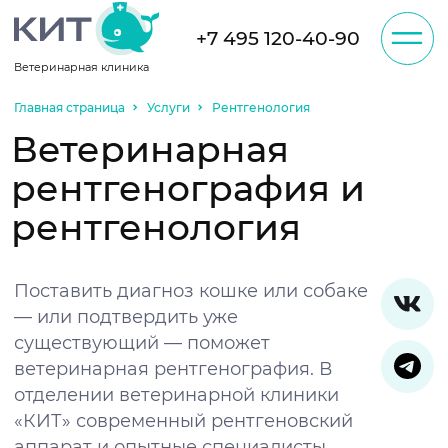
+7 495 120-40-90
Ветеринарная клиника
Записаться на
приём
Главная страница
Услуги
Рентгенология
О клинике
Ветеринарная
Администратор, возможно, будет звонить
Вам по телефону для уточнения
рентгенография и
информации.
Отзывы
рентгенология
Услуги
Поставить диагноз кошке или собаке
— или подтвердить уже
существующий — поможет
Цены
ветеринарная рентгенография. В
отделении ветеринарной клиники
«КИТ» современный рентгеновский
Акции
аппарат и опытные специалисты