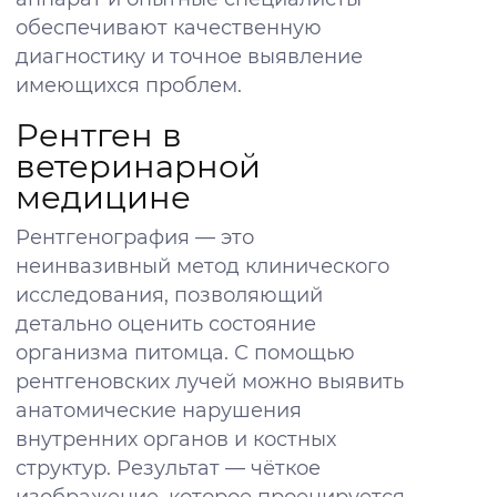
обеспечивают качественную
диагностику и точное выявление
Специалисты
имеющихся проблем.
Нажимая на кнопку, вы даёте согласие на
Рентген в
обработку персональных данных
Зоомагазин
ветеринарной
медицине
Записаться на приём
Рентгенография — это
неинвазивный метод клинического
+7 495 120-40-90
исследования, позволяющий
детально оценить состояние
организма питомца. С помощью
рентгеновских лучей можно выявить
анатомические нарушения
внутренних органов и костных
Запись на приём
структур. Результат — чёткое
изображение, которое проецируется