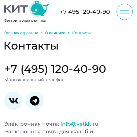
+7 495 120-40-90
Ветеринарная клиника
Записаться на
приём
Главная страница
О клинике
Контакты
О клинике
Контакты
Администратор, возможно, будет звонить
Вам по телефону для уточнения
информации.
Отзывы
+7 (495) 120-40-90
Многоканальный телефон
Услуги
Цены
Электронная почта:
info@vetkit.ru
Акции
Электронная почта для жалоб и