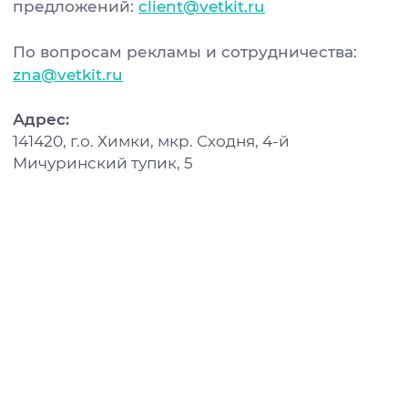
предложений:
client@vetkit.ru
По вопросам рекламы и сотрудничества:
Специалисты
zna@vetkit.ru
Нажимая на кнопку, вы даёте согласие на
обработку персональных данных
Адрес:
Зоомагазин
141420, г.о. Химки, мкр. Сходня, 4-й
Записаться на приём
Мичуринский тупик, 5
+7 495 120-40-90
Запись на приём