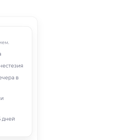
ием.
а
нестезия
ечера в
 и
5 дней