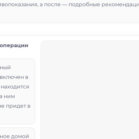
тивопоказания, а после — подробные рекомендац
 операции
нный
 включен в
 находится
а ним
не придет в
тное домой