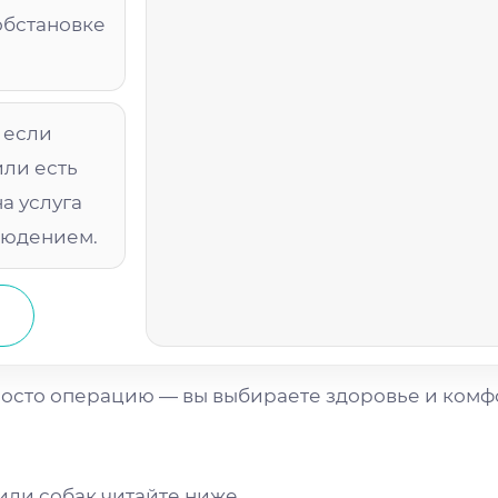
обстановке
 если
или есть
а услуга
людением.
м
росто операцию — вы выбираете здоровье и комф
или собак читайте ниже