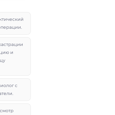
ктический
операции.
кастрации
ацию и
цу
иолог с
атели.
осмотр