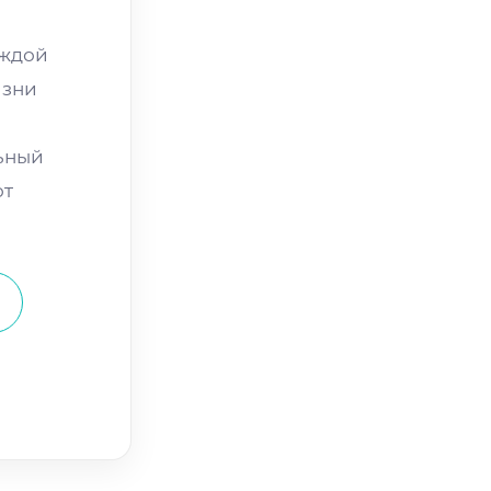
аждой
изни
ьный
от
1420, г.о. Химки, мкр.
ходня, 4-й Мичуринский тупик, 5