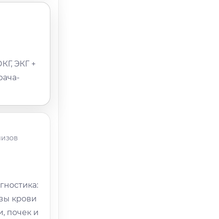
Г, ЭКГ +
рача-
лизов
гностика:
зы крови
, почек и