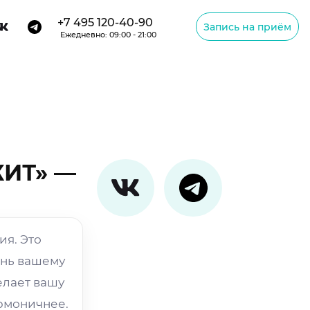
+7 495 120-40-90
Запись на приём
Ежедневно: 09:00 - 21:00
КИТ» —
ия. Это
знь вашему
елает вашу
рмоничнее.