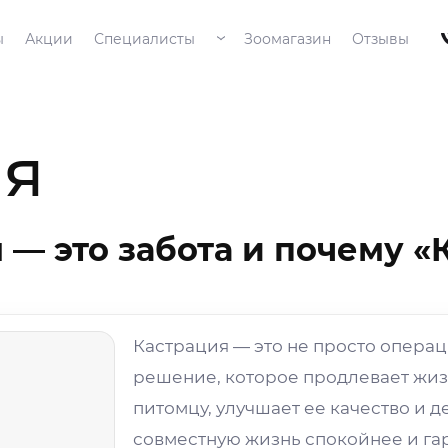
ы
Акции
Специалисты
Зоомагазин
Отзывы
исаться на приём
тратор, возможно, будет звонить Вам по телефону
очнения информации.
ия
 — это забота и почему «
ая на кнопку, вы даёте согласие
работку персональных данных
Кастрация — это не просто операц
исаться на приём
решение, которое продлевает жи
питомцу, улучшает ее качество и д
совместную жизнь спокойнее и га