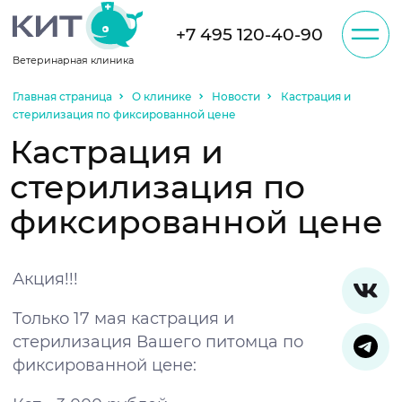
+7 495 120-40-90
Ветеринарная клиника
Записаться на
приём
Главная страница
О клинике
Новости
Кастрация и
О клинике
стерилизация по фиксированной цене
Администратор, возможно, будет звонить
Кастрация и
Вам по телефону для уточнения
информации.
Отзывы
стерилизация по
фиксированной цене
Услуги
Акция!!!
Цены
Только 17 мая кастрация и
стерилизация Вашего питомца по
фиксированной цене:
Акции