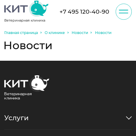
+7 495 120-40-90
Ветеринарная клиника
Записаться на
приём
Главная страница
О клинике
Новости
Новости
О клинике
Новости
Администратор, возможно, будет звонить
Вам по телефону для уточнения
информации.
Отзывы
Услуги
Цены
Услуги
Акции