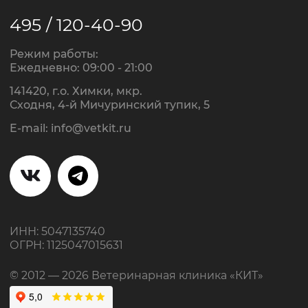
495 / 120-40-90
Специалисты
Режим работы:
Нажимая на кнопку, вы даёте согласие на
Ежедневно: 09:00 - 21:00
обработку персональных данных
141420, г.о. Химки, мкр.
Зоомагазин
Сходня, 4-й Мичуринский тупик, 5
Записаться на приём
E-mail:
info@vetkit.ru
+7 495 120-40-90
ИНН: 5047135740
ОГРН: 1125047015631
© 2012 — 2026 Ветеринарная клиника «КИТ»
Запись на приём